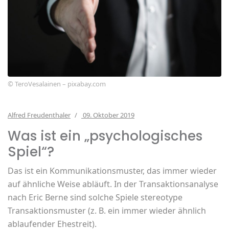
© TeroVesalainen – pixabay.com
Alfred Freudenthaler
09. Oktober 2019
Was ist ein „psychologisches
Spiel“?
Das ist ein Kommunikationsmuster, das immer wieder
auf ähnliche Weise abläuft. In der Transaktionsanalyse
nach Eric Berne sind solche Spiele stereotype
Transaktionsmuster (z. B. ein immer wieder ähnlich
ablaufender Ehestreit).