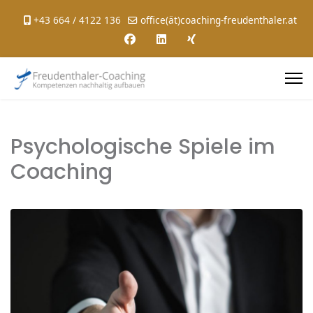
+43 664 / 4122 136
office(ät)coaching-freudenthaler.at
Psychologische Spiele im
Coaching