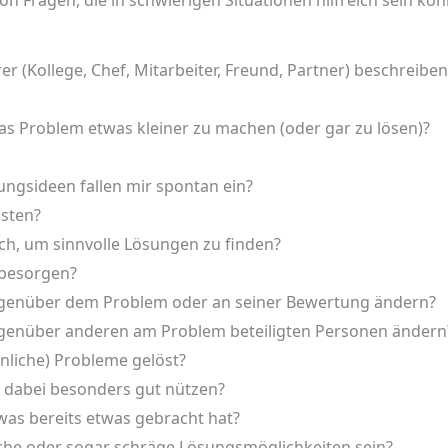
on Fragen, die in schwierigen Situationen hilfreich sein kö
 (Kollege, Chef, Mitarbeiter, Freund, Partner) beschreiben
s Problem etwas kleiner zu machen (oder gar zu lösen)?
ungsideen fallen mir spontan ein?
dsten?
ch, um sinnvolle Lösungen zu finden?
 besorgen?
egenüber dem Problem oder an seiner Bewertung ändern?
genüber anderen am Problem beteiligten Personen ändern
nliche) Probleme gelöst?
h dabei besonders gut nützen?
as bereits etwas gebracht hat?
che oder sogar schräge Lösungsmöglichkeiten sein?