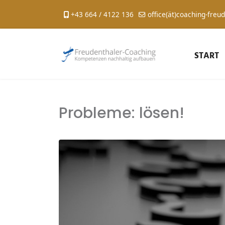
+43 664 / 4122 136
office(ät)coaching-freud
START
Probleme: lösen!