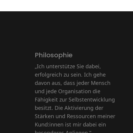
Philosophie
„Ich unterstütze Sie dabei,
erfolgreich zu sein. Ich gehe
davon aus, dass jeder Mensch
und jede Organisation die
Fähigkeit zur Selbstentwicklung
besitzt. Die Aktivierung der
Stärken und Ressourcen meiner
Kund:innen ist mir dabei ein
besonderes Anliegen.“