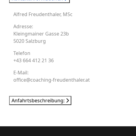
Alfred Freudenthaler, MSc
Adresse:
Kleingmainer Gasse 23b
5020 Salzburg
Telefon
+43 664 412 21 36
E-Mail:
office@coaching-freudenthaler.at
Anfahrtsbeschreibung: