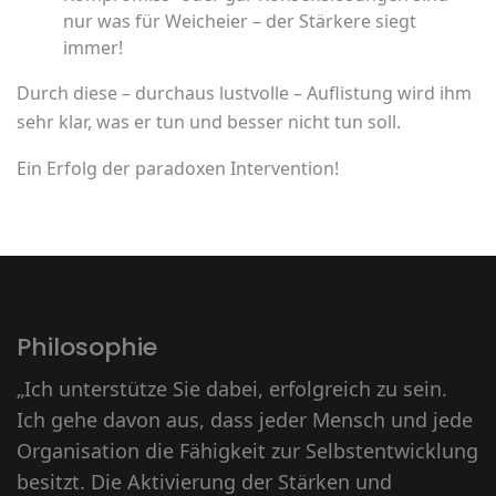
nur was für Weicheier – der Stärkere siegt
immer!
Durch diese – durchaus lustvolle – Auflistung wird ihm
sehr klar, was er tun und besser nicht tun soll.
Ein Erfolg der paradoxen Intervention!
Philosophie
„Ich unterstütze Sie dabei, erfolgreich zu sein.
Ich gehe davon aus, dass jeder Mensch und jede
Organisation die Fähigkeit zur Selbstentwicklung
besitzt. Die Aktivierung der Stärken und