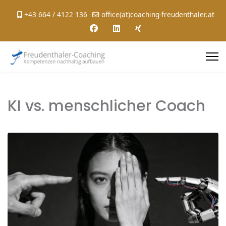
+43 664 / 4122 136
office(ät)coaching-freudenthaler.at
KI vs. menschlicher Coach